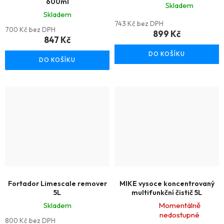
600ml
Skladem
Skladem
Průměrné
743 Kč bez DPH
700 Kč bez DPH
hodnocení
899 Kč
847 Kč
produktu
DO KOŠÍKU
je
DO KOŠÍKU
5,0
z
5
hvězdiček.
Fortador Limescale remover
MIKE vysoce koncentrovaný
5L
multifunkční čistič 5L
Skladem
Momentálně
nedostupné
Průměrné
800 Kč bez DPH