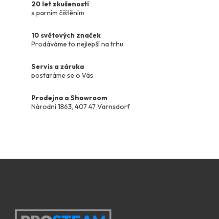
n
20 let zkušeností
a
í
s parním čištěním
c
í
10 světových značek
p
Prodáváme to nejlepší na trhu
r
v
Servis a záruka
k
postaráme se o Vás
y
v
Prodejna a Showroom
ý
Národní 1863, 407 47 Varnsdorf
p
i
s
u