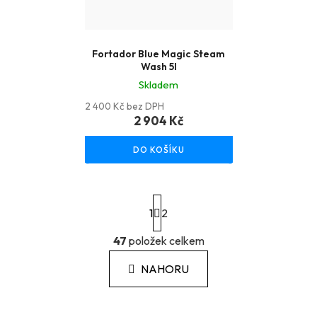
Fortador Blue Magic Steam
Wash 5l
Skladem
2 400 Kč bez DPH
2 904 Kč
DO KOŠÍKU
S
1
t
2
r
á
47
položek celkem
O
n
v
k
NAHORU
l
o
á
v
á
d