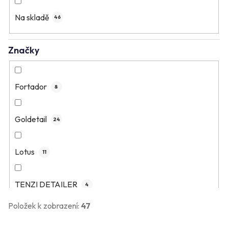
o
Na skladě
d
46
u
Značky
k
t
ů
Fortador
8
Goldetail
24
Lotus
11
TENZI DETAILER
4
Položek k zobrazení:
47