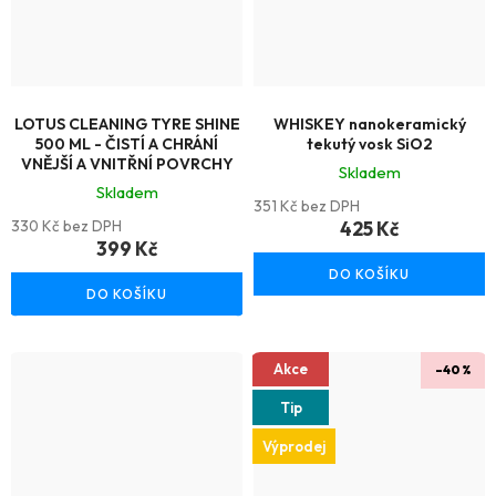
LOTUS CLEANING TYRE SHINE
WHISKEY nanokeramický
500 ML - ČISTÍ A CHRÁNÍ
tekutý vosk SiO2
VNĚJŠÍ A VNITŘNÍ POVRCHY
Skladem
Skladem
351 Kč bez DPH
330 Kč bez DPH
425 Kč
399 Kč
DO KOŠÍKU
DO KOŠÍKU
Akce
–40 %
Tip
Výprodej