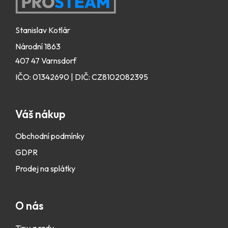
Zápatí
Stanislav Kotlár
Národní 1863
407 47 Varnsdorf
IČO: 01342690 | DIČ: CZ8102082395
Váš nákup
Obchodní podmínky
GDPR
Prodej na splátky
O nás
Tipy a rady