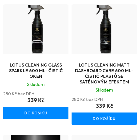
V
ý
p
i
s
p
r
LOTUS CLEANING GLASS
LOTUS CLEANING MATT
SPARKLE 600 ML- ČISTIČ
DASHBOARD CARE 600 ML-
o
OKEN
ČISTIČ PLASTŮ SE
SATÉNOVÝM EFEKTEM
Skladem
d
Skladem
280 Kč bez DPH
u
339 Kč
280 Kč bez DPH
339 Kč
k
DO KOŠÍKU
t
DO KOŠÍKU
ů