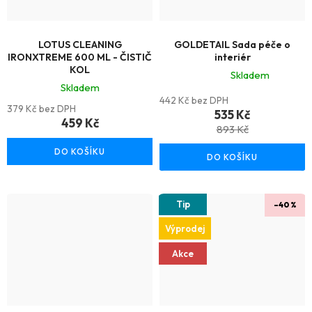
LOTUS CLEANING
GOLDETAIL Sada péče o
IRONXTREME 600 ML - ČISTIČ
interiér
KOL
Skladem
Skladem
Průměrné
442 Kč bez DPH
379 Kč bez DPH
hodnocení
535 Kč
459 Kč
produktu
893 Kč
je
DO KOŠÍKU
DO KOŠÍKU
5,0
z
5
Tip
–40 %
hvězdiček.
Výprodej
Akce