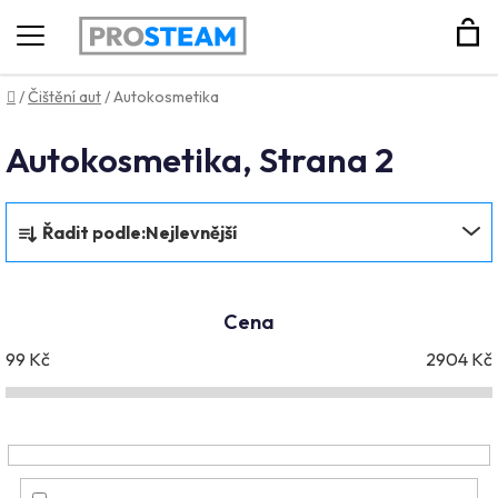
Hledat
Domů
/
Čištění aut
/
Autokosmetika
Autokosmetika
, Strana 2
Ř
Řadit podle:
Nejlevnější
a
z
e
Cena
n
99
Kč
2904
Kč
í
p
r