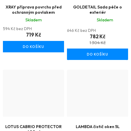
XRAY příprava povrchu před
GOLDETAIL Sada péče o
ochranným povlakem
exteriér
Skladem
Skladem
Průměrné
594 Kč bez DPH
646 Kč bez DPH
719 Kč
hodnocení
782 Kč
produktu
1 304 Kč
DO KOŠÍKU
je
DO KOŠÍKU
5,0
z
5
hvězdiček.
LOTUS CABRIO PROTECTOR
LAMBDA čistič oken 5L