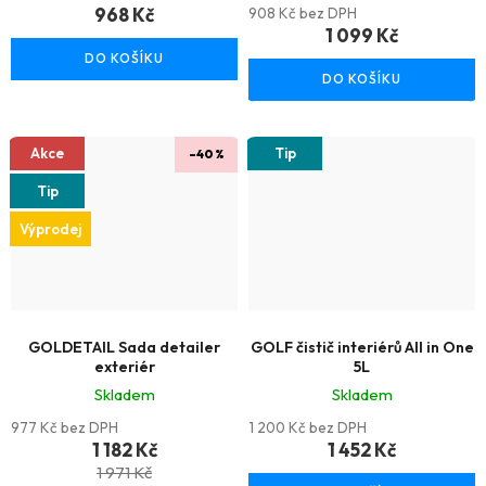
968 Kč
hodnocení
908 Kč bez DPH
1 099 Kč
produktu
DO KOŠÍKU
je
DO KOŠÍKU
5,0
z
Akce
Tip
–40 %
5
hvězdiček.
Tip
Výprodej
GOLDETAIL Sada detailer
GOLF čistič interiérů All in One
exteriér
5L
Skladem
Skladem
977 Kč bez DPH
1 200 Kč bez DPH
1 182 Kč
1 452 Kč
1 971 Kč