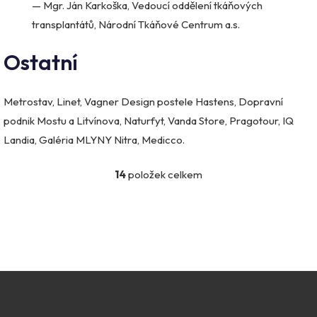
— Mgr. Ján Karkoška, Vedoucí oddělení tkáňových
transplantátů, Národní Tkáňové Centrum a.s.
Ostatní
Metrostav, Linet, Vagner Design postele Hastens, Dopravní
podnik Mostu a Litvínova, Naturfyt, Vanda Store, Pragotour, IQ
Landia, Galéria MLYNY Nitra, Medicco.
V
14
položek celkem
O
ý
v
l
p
á
i
d
a
s
c
č
í
p
l