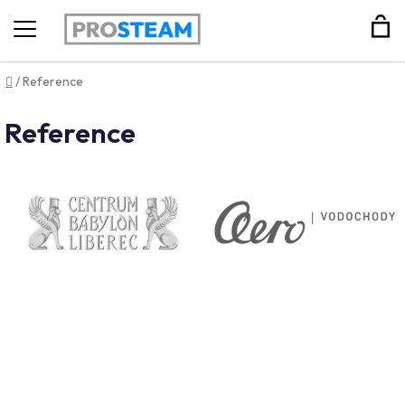
Hledat
Domů
/
Reference
Reference