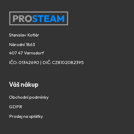
r
á
v
k
n
Zápatí
y
k
v
ý
Stanislav Kotlár
ů
p
Národní 1863
i
407 47 Varnsdorf
s
u
IČO: 01342690 | DIČ: CZ8102082395
Váš nákup
Obchodní podmínky
GDPR
Prodej na splátky