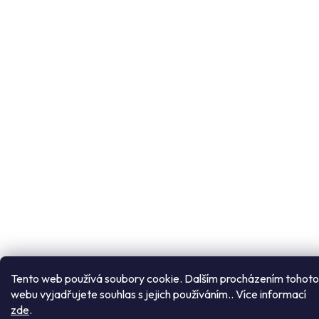
Přejít
Tento web používá soubory cookie. Dalším procházením tohoto
na
webu vyjadřujete souhlas s jejich používáním.. Více informací
obsah
zde
.