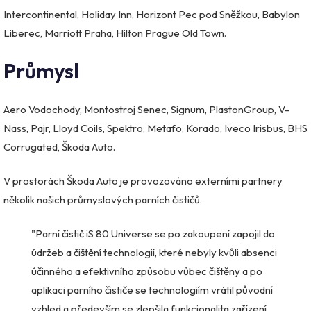
Intercontinental, Holiday Inn, Horizont Pec pod Sněžkou, Babylon
Liberec, Marriott Praha, Hilton Prague Old Town.
Průmysl
Aero Vodochody, Montostroj Senec, Signum, PlastonGroup, V-
Nass, Pajr, Lloyd Coils, Spektro, Metafo, Korado, Iveco Irisbus, BHS
Corrugated, Škoda Auto.
V prostorách Škoda Auto je provozováno externími partnery
několik našich průmyslových parních čističů.
"Parní čistič iS 80 Universe se po zakoupení zapojil do
údržeb a čištění technologií, které nebyly kvůli absenci
účinného a efektivního způsobu vůbec čištěny a po
aplikaci parního čističe se technologiím vrátil původní
vzhled a především se zlepšila funkcionalita zařízení.