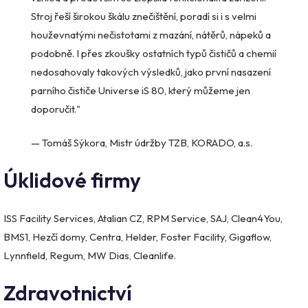
Stroj řeší širokou škálu znečištění, poradí si i s velmi
houževnatými nečistotami z mazání, nátěrů, nápeků a
podobně. I přes zkoušky ostatních typů čističů a chemií
nedosahovaly takových výsledků, jako první nasazení
parního čističe Universe iS 80, který můžeme jen
doporučit."
— Tomáš Sýkora, Mistr údržby TZB, KORADO, a.s.
Úklidové firmy
ISS Facility Services, Atalian CZ, RPM Service, SAJ, Clean4You,
BMS1, Hezčí domy, Centra, Helder, Foster Facility, Gigaflow,
Lynnfield, Regum, MW Dias, Cleanlife.
Zdravotnictví