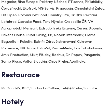
Mogador, Rina Europe, Pekárny Náchod, PT servis, PK lahůdky,
Čerozfrucht, Ekofrukt, MG Servis, Pragosoja, Chmelařství Žatec,
DK Open, Provimi Pet Food, Country Life, Hruška, Pekárna
Letohrad, Úsovsko Food, Tany Nýrsko, Crocodille ČR, VH
Agroprodukt, Merisant, Extrudo, Ireks Enzyma, Cerea, Biopark,
Baker’s House, Rupa, Orling, Eri, Nopek, Intersnack, Pierre
Baguette – Fekolini, Extrifit, Zdravé stravování, Cukrovar
Prosenice, IBK Trade, ExtraVit, Purus-Meda, Eva Čokoládovna,
Amix Production, Mixit, Fit-day, Rochus, Dr. Popov, Pangamin,
Semix Pluso, Vetter Slovakia, Chips Praha, Apotheke.
Restaurace
McDonald’s, KFC, Starbucks Coffee, Letiště Praha, SantaFe.
Hotely