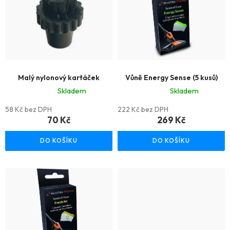
p
i
s
p
r
Malý nylonový kartáček
Vůně Energy Sense (5 kusů)
Skladem
Skladem
o
Průměrné
Průměrné
58 Kč bez DPH
222 Kč bez DPH
d
hodnocení
hodnocení
70 Kč
269 Kč
u
produktu
produktu
DO KOŠÍKU
DO KOŠÍKU
je
je
k
5,0
5,0
t
z
z
ů
5
5
hvězdiček.
hvězdiček.