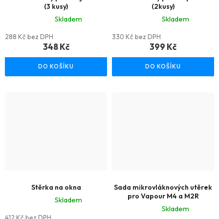
(3 kusy)
(2kusy)
Skladem
Skladem
Průměrné
Průměrné
288 Kč bez DPH
330 Kč bez DPH
hodnocení
hodnocení
348 Kč
399 Kč
produktu
produktu
DO KOŠÍKU
DO KOŠÍKU
je
je
5,0
5,0
z
z
5
5
hvězdiček.
hvězdiček.
Stěrka na okna
Sada mikrovláknových utěrek
pro Vapour M4 a M2R
Skladem
Skladem
Průměrné
412 Kč bez DPH