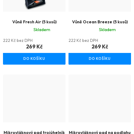
Vůně Fresh Air (5 kusů)
Vůně Ocean Breeze (5 kusů)
Skladem
Skladem
Průměrné
Průměrné
222 Kč bez DPH
222 Kč bez DPH
hodnocení
hodnocení
269 Kč
269 Kč
produktu
produktu
DO KOŠÍKU
DO KOŠÍKU
je
je
5,0
5,0
z
z
5
5
hvězdiček.
hvězdiček.
Mikrovláknový pad trojúhelník
Mikrovláknový pad na podlahu