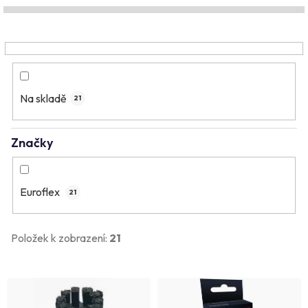
í
p
r
o
Na skladě
d
21
u
Značky
k
t
ů
Euroflex
21
Položek k zobrazení:
21
V
ý