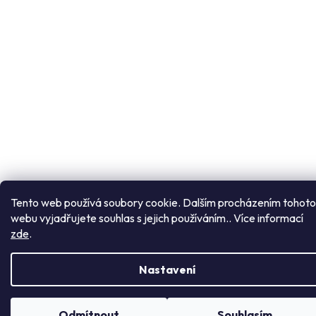
Přejít
na
obsah
Tento web používá soubory cookie. Dalším procházením tohoto
webu vyjadřujete souhlas s jejich používáním.. Více informací
zde
.
Nastavení
Odmítnout
Souhlasím