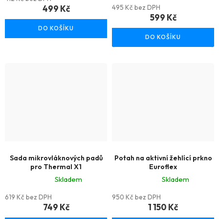
Průměrné
hodnocení
499 Kč
495 Kč bez DPH
hodnocení
599 Kč
produktu
produktu
DO KOŠÍKU
je
DO KOŠÍKU
je
5,0
5,0
z
z
5
5
hvězdiček.
hvězdiček.
Sada mikrovláknových padů
Potah na aktivní žehlící prkno
pro Thermal X1
Euroflex
Skladem
Skladem
Průměrné
Průměrné
619 Kč bez DPH
950 Kč bez DPH
hodnocení
hodnocení
749 Kč
1 150 Kč
produktu
produktu