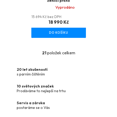
žehlící prkno
Vyprodáno
Průměrné
15 694 Kč bez DPH
hodnocení
18 990 Kč
produktu
DO KOŠÍKU
je
5,0
z
21
položek celkem
O
5
v
hvězdiček.
l
20 let zkušeností
á
s parním čištěním
d
a
10 světových značek
c
Prodáváme to nejlepší na trhu
í
p
Servis a záruka
r
postaráme se o Vás
v