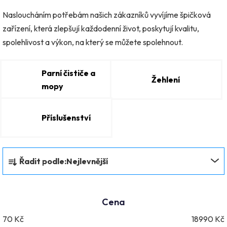
Nasloucháním potřebám našich zákazníků vyvíjíme špičková
zařízení, která zlepšují každodenní život, poskytují kvalitu,
spolehlivost a výkon, na který se můžete spolehnout.
Parní čističe a
Žehlení
mopy
Příslušenství
Ř
Řadit podle:
Nejlevnější
a
z
e
Cena
n
70
Kč
18990
Kč