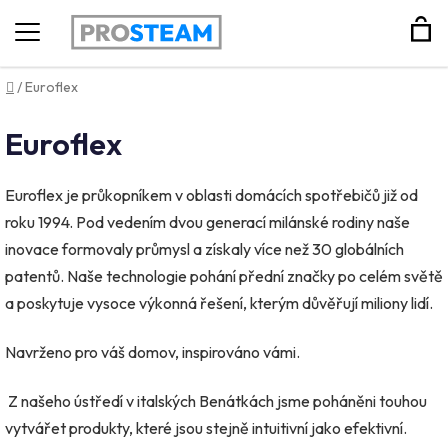
Hledat
Domů
/
Euroflex
Euroflex
Euroflex je průkopníkem v oblasti domácích spotřebičů již od
roku 1994. Pod vedením dvou generací milánské rodiny naše
inovace formovaly průmysl a získaly více než 30 globálních
patentů. Naše technologie pohání přední značky po celém světě
a poskytuje vysoce výkonná řešení, kterým důvěřují miliony lidí.
Navrženo pro váš domov, inspirováno vámi.
Z našeho ústředí v italských Benátkách jsme poháněni touhou
vytvářet produkty, které jsou stejně intuitivní jako efektivní.