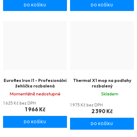
DO KOŠÍKU
DO KOŠÍKU
je
je
5,0
5,0
z
z
5
5
hvězdiček.
hvězdiček.
Euroflex Iron I1 - Profesionální
Thermal X1 mop na podlahy
žehlička rozbalená
rozbalený
Momentálně nedostupné
Skladem
Průměrné
1 625 Kč bez DPH
1 975 Kč bez DPH
1 966 Kč
hodnocení
2 390 Kč
produktu
DO KOŠÍKU
DO KOŠÍKU
je
3,5