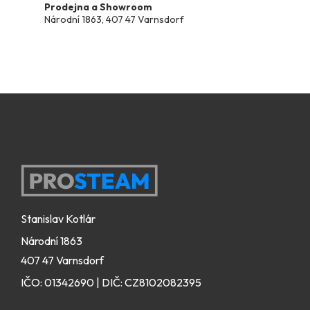
k
Prodejna a Showroom
y
Národní 1863, 407 47 Varnsdorf
v
ý
p
i
s
u
Zápatí
Stanislav Kotlár
Národní 1863
407 47 Varnsdorf
IČO: 01342690 | DIČ: CZ8102082395