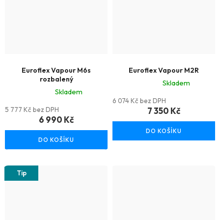
hvězdiček.
Euroflex Vapour M6s
Euroflex Vapour M2R
rozbalený
Skladem
Skladem
Průměrné
6 074 Kč bez DPH
Průměrné
hodnocení
5 777 Kč bez DPH
7 350 Kč
hodnocení
6 990 Kč
produktu
produktu
DO KOŠÍKU
je
DO KOŠÍKU
je
3,7
4,0
z
z
Tip
5
5
hvězdiček.
hvězdiček.