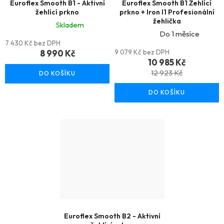
Euroflex Smooth B1 - Aktivní
Euroflex Smooth B1 Žehlící
žehlící prkno
prkno + Iron I1 Profesionální
žehlička
Skladem
Do 1 měsíce
Průměrné
7 430 Kč bez DPH
Průměrné
hodnocení
8 990 Kč
9 079 Kč bez DPH
hodnocení
10 985 Kč
produktu
produktu
12 923 Kč
DO KOŠÍKU
je
je
4,5
DO KOŠÍKU
5,0
z
z
5
5
hvězdiček.
hvězdiček.
Euroflex Smooth B2 - Aktivní