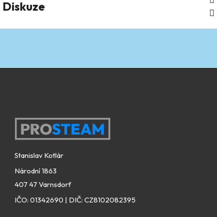
Diskuze
Zápatí
Stanislav Kotlár
Národní 1863
407 47 Varnsdorf
IČO: 01342690 | DIČ: CZ8102082395