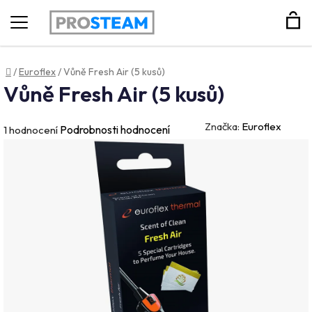
Hledat
Domů
/
Euroflex
/
Vůně Fresh Air (5 kusů)
Vůně Fresh Air (5 kusů)
Značka:
Euroflex
Průměrné
Podrobnosti hodnocení
1 hodnocení
hodnocení
produktu
je
5,0
z
5
hvězdiček.