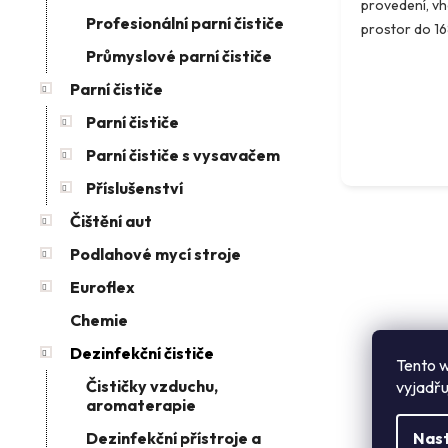
provedení, vh
e
ů
Profesionální parní čističe
prostor do 1
Průmyslové parní čističe
Parní čističe
Parní čističe
Parní čističe s vysavačem
Příslušenství
Čištění aut
Podlahové mycí stroje
Euroflex
Chemie
Dezinfekční čističe
Tento w
Čističky vzduchu,
vyjadřu
aromaterapie
Nas
Dezinfekční přístroje a