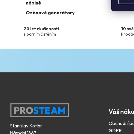
náplně
Ozónové generátory
20 let zkušeností
10 sv
s parním čištěním
Prodáv
Z
á
Váš nák
p
a
Obchodní p
Stanislav Kotlár
t
GDPR
Národní 1863
í