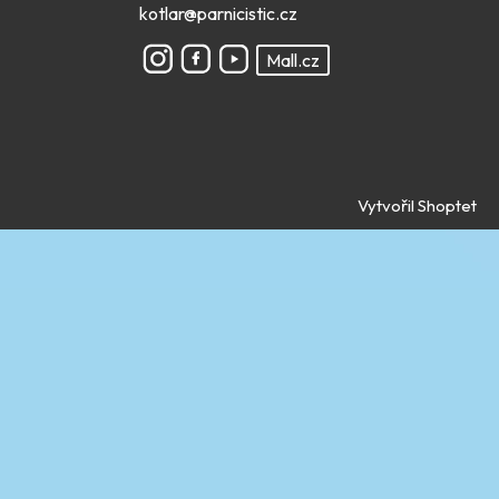
kotlar@parnicistic.cz
Mall.cz
Vytvořil Shoptet