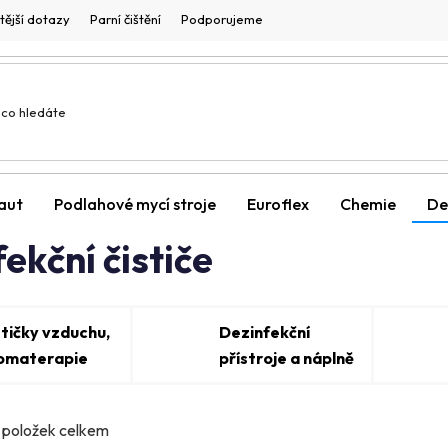
tější dotazy
Parní čištění
Podporujeme
 aut
Podlahové mycí stroje
Euroflex
Chemie
De
ekční čističe
stičky vzduchu,
Dezinfekční
omaterapie
přístroje a náplně
položek celkem