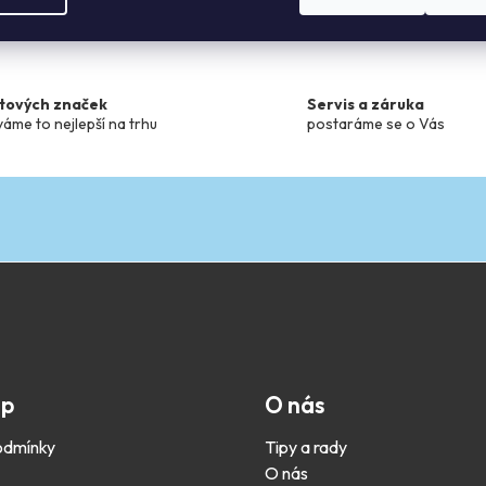
k
y
v
ý
p
ětových značek
Servis a záruka
áme to nejlepší na trhu
postaráme se o Vás
i
s
u
up
O nás
odmínky
Tipy a rady
O nás