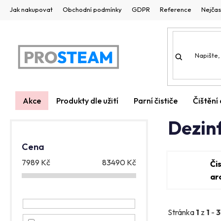
Přejít
Jak nakupovat
Obchodní podmínky
GDPR
Reference
Nejčas
na
obsah
Akce
Produkty dle užití
Parní čističe
Čištění
Domů
/
Dezinfekční čističe
P
Dezinf
o
Cena
s
7989
Kč
83490
Kč
Či
t
ar
r
a
Stránka
1
z
1
-
3