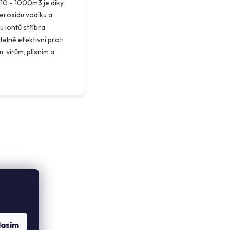
10 - 1000m3 je díky
peroxidu vodíku a
 iontů stříbra
ek.
elně efektivní proti
, virům, plísním a
.
lasím