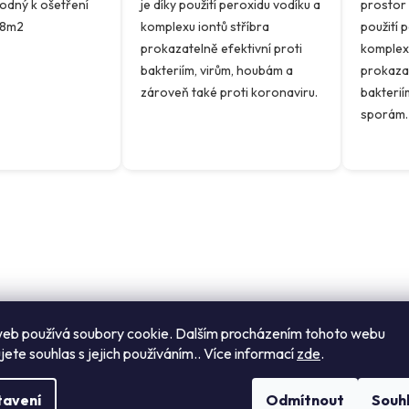
odný k ošetření
je díky použití peroxidu vodíku a
prostor 
z
68m2
komplexu iontů stříbra
použití 
5
prokazatelně efektivní proti
komplexu
hvězdič
bakteriím, virům, houbám a
prokazat
zároveň také proti koronaviru.
bakteriím
sporám
O
v
l
á
d
a
c
eb používá soubory cookie. Dalším procházením tohoto webu
í
jete souhlas s jejich používáním.. Více informací
zde
.
p
r
v
tavení
Odmítnout
Souh