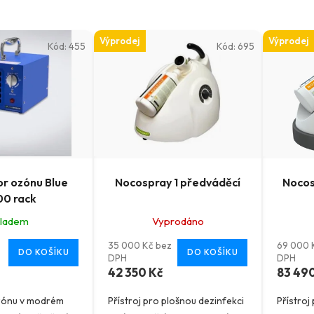
Výprodej
Výprodej
Kód:
455
Kód:
695
r ozónu Blue
Nocospray 1 předváděcí
Nocos
0 rack
kladem
Vyprodáno
Průměr
35 000 Kč bez
69 000 
hodnoc
DO KOŠÍKU
DO KOŠÍKU
DPH
DPH
42 350 Kč
83 49
produkt
je
zónu v modrém
Přístroj pro plošnou dezinfekci
Přístroj
5,0