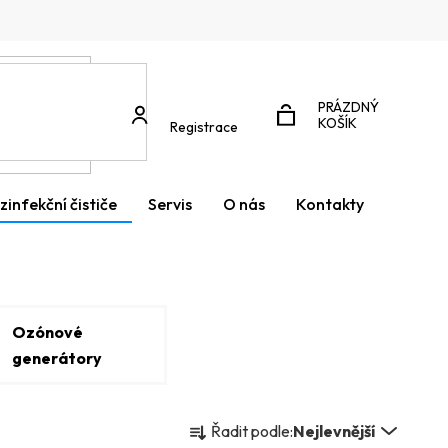
PRÁZDNÝ
NÁKUPNÍ
KOŠÍK
Registrace
KOŠÍK
zinfekční čističe
Servis
O nás
Kontakty
Ozónové
generátory
Ř
Řadit podle:
Nejlevnější