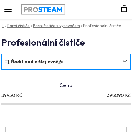
Hledat
Domů
/
Parní čističe
/
Parní čističe s vysavačem
/
Profesionální čističe
Profesionální čističe
Ř
Řadit podle:
Nejlevnější
a
z
e
Cena
n
39930
Kč
398090
Kč
í
p
r