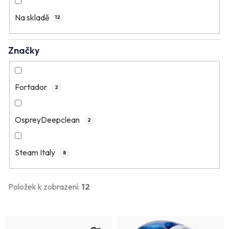
o
Na skladě
d
12
u
Značky
k
t
ů
Fortador
2
OspreyDeepclean
2
Steam Italy
8
Položek k zobrazení:
12
V