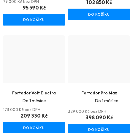
hodnocení
79 000 Kč bez DPH
102 850 Kč
hodnocení
95 590 Kč
produktu
produktu
DO KOŠÍKU
je
DO KOŠÍKU
je
5,0
4,0
z
z
5
5
hvězdiček.
hvězdiček.
Fortador Volt Electra
Fortador Pro Max
Do 1 měsíce
Do 1 měsíce
Průměrné
173 000 Kč bez DPH
329 000 Kč bez DPH
209 330 Kč
hodnocení
398 090 Kč
produktu
DO KOŠÍKU
DO KOŠÍKU
je