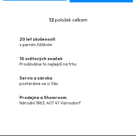
4,5
z
12
položek celkem
O
5
v
hvězdiček.
l
20 let zkušeností
á
s parním čištěním
d
a
10 světových značek
c
Prodáváme to nejlepší na trhu
í
p
Servis a záruka
r
postaráme se o Vás
v
k
Prodejna a Showroom
y
Národní 1863, 407 47 Varnsdorf
v
ý
p
i