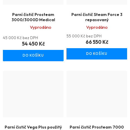
Parní čistič Prosteam
Parní čistič Steam Force 3
3000/3000D Medical
repasovaný
Vyprodáno
Vyprodáno
Průměrné
55 000 Kč bez DPH
45 000 Kč bez DPH
hodnocení
66 550 Kč
54 450 Kč
produktu
DO KOŠÍKU
DO KOŠÍKU
je
5,0
z
5
hvězdiček.
Parní čistič Vega Plus použitý
Parní čistič Prosteam 7000