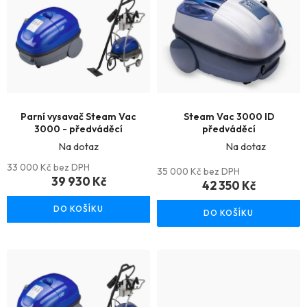
ý
p
i
s
p
r
Parní vysavač Steam Vac
Steam Vac 3000 ID
3000 - předváděcí
předváděcí
o
Na dotaz
Na dotaz
d
Průměrné
33 000 Kč bez DPH
35 000 Kč bez DPH
39 930 Kč
hodnocení
u
42 350 Kč
produktu
k
DO KOŠÍKU
DO KOŠÍKU
je
t
5,0
ů
z
5
hvězdiček.