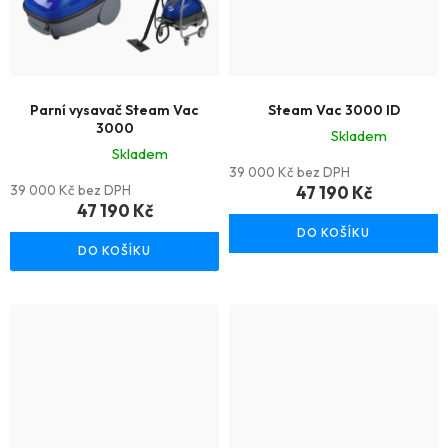
Parní vysavač Steam Vac
Steam Vac 3000 ID
3000
Skladem
Skladem
Průměrné
39 000 Kč bez DPH
Průměrné
hodnocení
39 000 Kč bez DPH
47 190 Kč
hodnocení
47 190 Kč
produktu
produktu
DO KOŠÍKU
je
DO KOŠÍKU
je
5,0
4,8
z
z
5
5
hvězdiček.
hvězdiček.