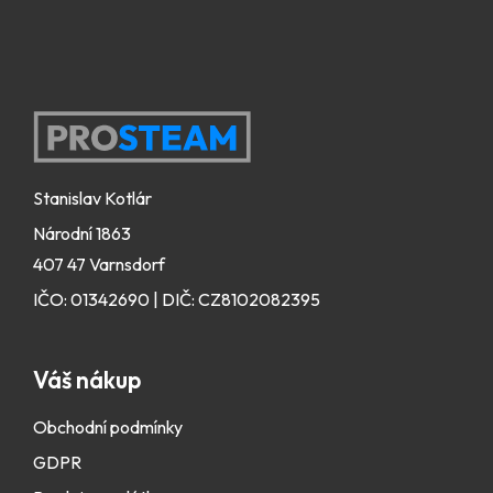
s
u
Zápatí
Stanislav Kotlár
Národní 1863
407 47 Varnsdorf
IČO: 01342690 | DIČ: CZ8102082395
Váš nákup
Obchodní podmínky
GDPR