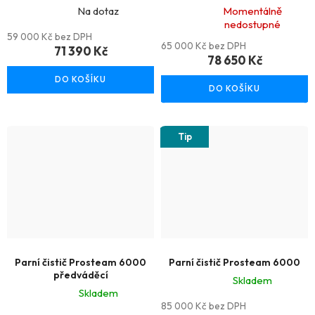
Na dotaz
Momentálně
nedostupné
Průměrné
Průměrné
59 000 Kč bez DPH
hodnocení
hodnocení
65 000 Kč bez DPH
71 390 Kč
78 650 Kč
produktu
produktu
DO KOŠÍKU
je
je
DO KOŠÍKU
3,3
5,0
z
z
Tip
5
5
hvězdiček.
hvězdiček.
Parní čistič Prosteam 6000
Parní čistič Prosteam 6000
předváděcí
Skladem
Skladem
Průměrné
85 000 Kč bez DPH
Průměrné