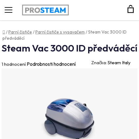
Hledat
Domů
/
Parní čističe
/
Parní čističe s vysavačem
/
Steam Vac 3000 ID
předváděcí
Steam Vac 3000 ID předváděcí
Značka:
Steam Italy
Průměrné
Podrobnosti hodnocení
1 hodnocení
hodnocení
produktu
je
5,0
z
5
hvězdiček.