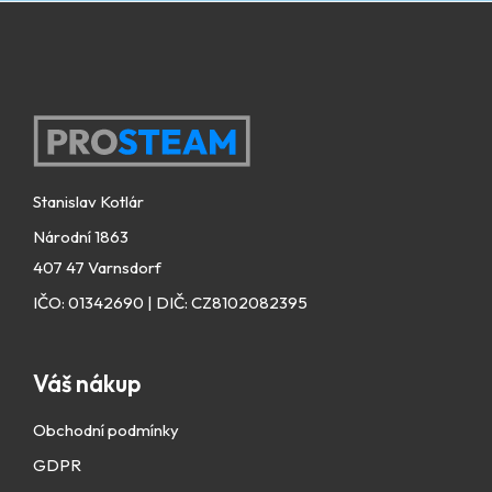
Zápatí
Stanislav Kotlár
Národní 1863
407 47 Varnsdorf
IČO: 01342690 | DIČ: CZ8102082395
Váš nákup
Obchodní podmínky
GDPR