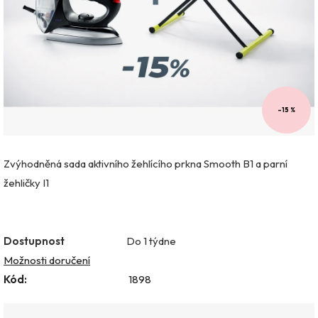
hvězdiček.
–15 %
Zvýhodněná sada aktivního žehlícího prkna Smooth B1 a parní
žehličky I1
Dostupnost
Do 1 týdne
Možnosti doručení
Kód:
1898