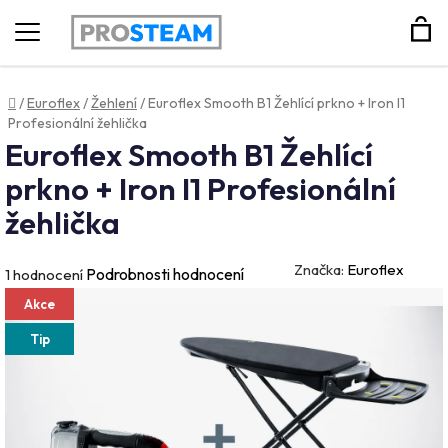
Hledat
Domů
/
Euroflex
/
Žehlení
/
Euroflex Smooth B1 Žehlící prkno + Iron I1
Profesionální žehlička
Euroflex Smooth B1 Žehlící
prkno + Iron I1 Profesionální
žehlička
Značka:
Euroflex
Průměrné
Podrobnosti hodnocení
1 hodnocení
hodnocení
Akce
produktu
Tip
je
5,0
z
5