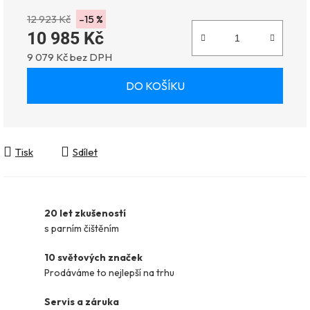
12 923 Kč
–15 %
10 985 Kč
9 079 Kč bez DPH
Měrná cena:
DO KOŠÍKU
Tisk
Sdílet
20 let zkušeností
s parním čištěním
10 světových značek
Prodáváme to nejlepší na trhu
Servis a záruka