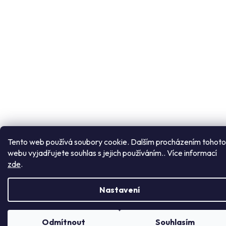
Tento web používá soubory cookie. Dalším procházením tohoto
webu vyjadřujete souhlas s jejich používáním.. Více informací
Přejít
zde
.
na
obsah
Nastavení
Odmítnout
Souhlasím