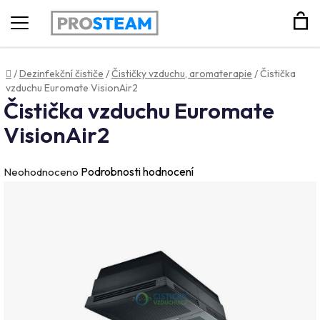
Hledat
Domů
/
Dezinfekční čističe
/
Čističky vzduchu, aromaterapie
/
Čistička
vzduchu Euromate VisionAir2
Čistička vzduchu Euromate
VisionAir2
Průměrné
Podrobnosti hodnocení
Neohodnoceno
hodnocení
produktu
je
0,0
z
5
hvězdiček.