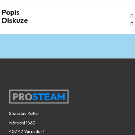
Popis
Diskuze
Zápatí
Stanislav Kotlár
Národní 1863
407 47 Varnsdorf