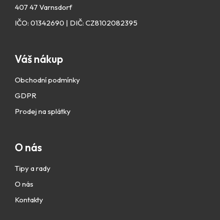
407 47 Varnsdorf
IČO: 01342690 | DIČ: CZ8102082395
Váš nákup
Obchodní podmínky
GDPR
Prodej na splátky
O nás
Tipy a rady
O nás
Kontakty