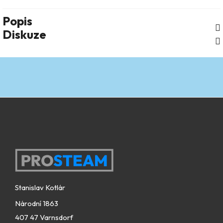
Popis
Diskuze
Zápatí
Stanislav Kotlár
Národní 1863
407 47 Varnsdorf