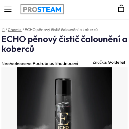
Hledat
Domů
/
Chemie
/
ECHO pěnový čistič čalounění a koberců
ECHO pěnový čistič čalounění a
koberců
Značka:
Goldetail
Průměrné
Podrobnosti hodnocení
Neohodnoceno
hodnocení
produktu
je
0,0
z
5
hvězdiček.