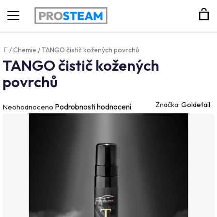
Hledat
Domů
/
Chemie
/
TANGO čistič kožených povrchů
TANGO čistič kožených
povrchů
Značka:
Goldetail
Průměrné
Podrobnosti hodnocení
Neohodnoceno
hodnocení
produktu
je
0,0
z
5
hvězdiček.