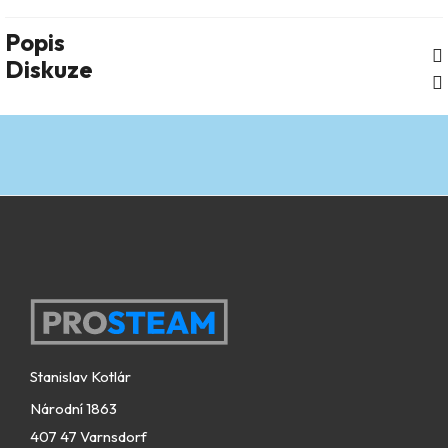
Popis
Diskuze
Zápatí
Stanislav Kotlár
Národní 1863
407 47 Varnsdorf