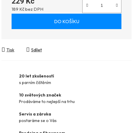
229 Kč
189 Kč bez DPH
Měrná cena:
DO KOŠÍKU
Tisk
Sdílet
20 let zkušeností
s parním čištěním
10 světových značek
Prodáváme to nejlepší na trhu
Servis a záruka
postaráme se o Vás
Prodejna a Showroom