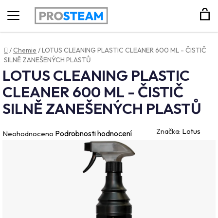
Hledat
Domů
/
Chemie
/
LOTUS CLEANING PLASTIC CLEANER 600 ML - ČISTIČ
SILNĚ ZANEŠENÝCH PLASTŮ
LOTUS CLEANING PLASTIC
CLEANER 600 ML - ČISTIČ
SILNĚ ZANEŠENÝCH PLASTŮ
Značka:
Lotus
Průměrné
Podrobnosti hodnocení
Neohodnoceno
hodnocení
produktu
je
0,0
z
5