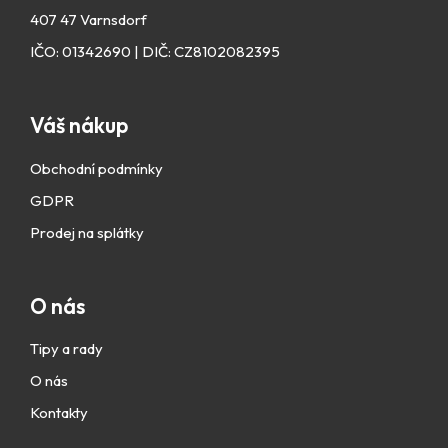
i
407 47 Varnsdorf
s
u
IČO: 01342690 | DIČ: CZ8102082395
Váš nákup
Obchodní podmínky
GDPR
Prodej na splátky
O nás
Tipy a rady
O nás
Kontakty