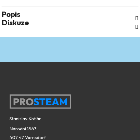
Popis
Diskuze
Zápatí
Stanislav Kotlár
Národní 1863
407 47 Varnsdorf