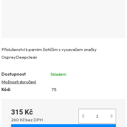
Příslušenství k parním čističům s vysavačem značky
OspreyDeepclean
Dostupnost
Skladem
Možnosti doručení
Kód:
75
315 Kč
260 Kč bez DPH