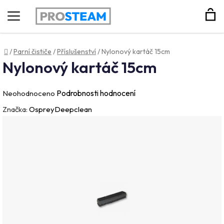
Hledat
Domů
/
Parní čističe
/
Příslušenství
/
Nylonový kartáč 15cm
Nylonový kartáč 15cm
Průměrné
Podrobnosti hodnocení
Neohodnoceno
hodnocení
Značka:
OspreyDeepclean
produktu
je
0,0
z
5
hvězdiček.