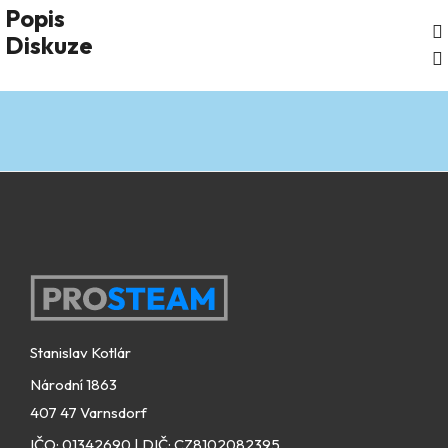
Popis
Diskuze
Zápatí
Stanislav Kotlár
Národní 1863
407 47 Varnsdorf
IČO: 01342690 | DIČ: CZ8102082395