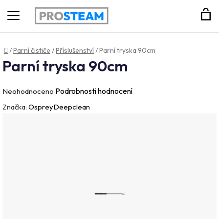
Hledat
Domů
/
Parní čističe
/
Příslušenství
/
Parní tryska 90cm
Parní tryska 90cm
Průměrné
Podrobnosti hodnocení
Neohodnoceno
hodnocení
Značka:
OspreyDeepclean
produktu
je
0,0
z
5
hvězdiček.