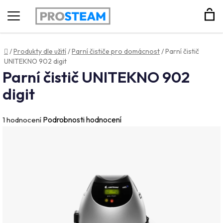
Hledat
Domů
/
Produkty dle užití
/
Parní čističe pro domácnost
/
Parní čistič
UNITEKNO 902 digit
Parní čistič UNITEKNO 902
digit
Průměrné
Podrobnosti hodnocení
1 hodnocení
hodnocení
produktu
je
5,0
z
5
hvězdiček.