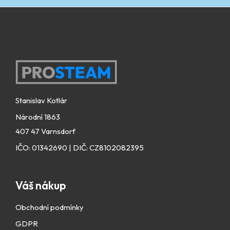
Zápatí
Stanislav Kotlár
Národní 1863
407 47 Varnsdorf
IČO: 01342690 | DIČ: CZ8102082395
Váš nákup
Obchodní podmínky
GDPR