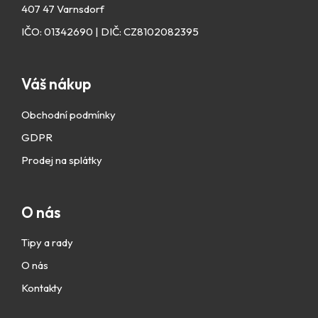
407 47 Varnsdorf
IČO: 01342690 | DIČ: CZ8102082395
Váš nákup
Obchodní podmínky
GDPR
Prodej na splátky
O nás
Tipy a rady
O nás
Kontakty