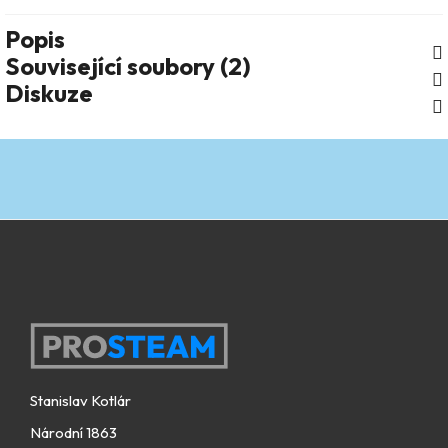
Popis
Související soubory (2)
Diskuze
Zápatí
Stanislav Kotlár
Národní 1863