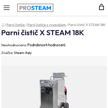
Hledat
Domů
/
Parní čističe
/
Parní čističe s vysavačem
/
Parní čistič X STEAM 18K
Parní čistič X STEAM 18K
Průměrné
Podrobnosti hodnocení
Neohodnoceno
hodnocení
Značka:
Steam Italy
produktu
je
0,0
z
5
hvězdiček.