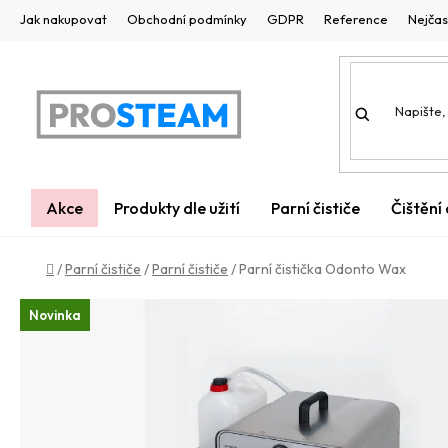
Přejít
Jak nakupovat
Obchodní podmínky
GDPR
Reference
Nejčas
na
obsah
Akce
Produkty dle užití
Parní čističe
Čištění
Domů
/
Parní čističe
/
Parní čističe
/
Parní čistička Odonto Wax
Novinka