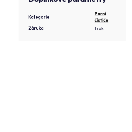
Parní
Kategorie
čističe
Záruka
1 rok