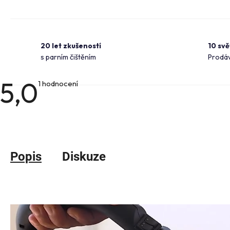
20 let zkušeností
10 sv
s parním čištěním
Prodáv
5,0
Průměrné
1 hodnocení
hodnocení
produktu
je
5,0
z
5
hvězdiček.
Popis
Diskuze