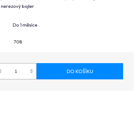
 nerezový bojler
Do 1 měsíce
708
DO KOŠÍKU