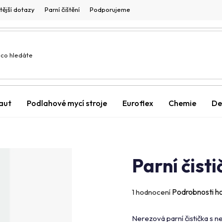
tější dotazy
Parní čištění
Podporujeme
 aut
Podlahové mycí stroje
Euroflex
Chemie
De
Parní čist
Průměrné
Podrobnosti h
1 hodnocení
hodnocení
produktu
Nerezová parní čistička s 