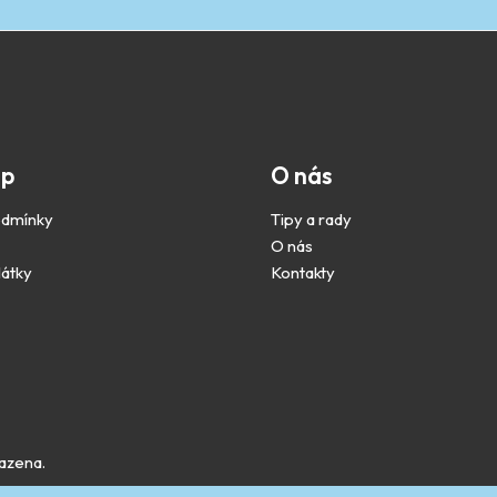
up
O nás
odmínky
Tipy a rady
O nás
látky
Kontakty
azena.