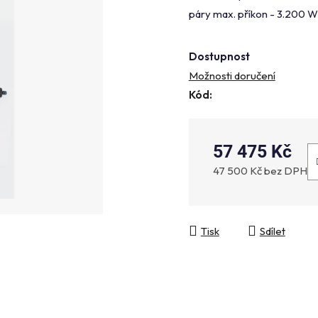
je
páry max. příkon - 3.200 W
5,0
z
Dostupnost
5
Možnosti doručení
hvězdiček.
Kód:
57 475 Kč
47 500 Kč bez DPH
Měrná cena:
Tisk
Sdílet