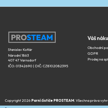
Z
á
Váš nák
p
a
Obchodní p
Stanislav Kotlár
t
GDPR
Národní 1863
í
Prodej na sp
407 47 Varnsdorf
IČO: 01342690 | DIČ: CZ8102082395
Copyright 2026
Parní čističe PROSTEAM
. Všechna práva vyhr
×