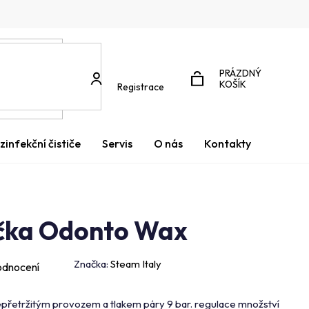
PRÁZDNÝ
NÁKUPNÍ
KOŠÍK
Registrace
KOŠÍK
zinfekční čističe
Servis
O nás
Kontakty
ička Odonto Wax
Značka:
Steam Italy
odnocení
nepřetržitým provozem a tlakem páry 9 bar. regulace množství