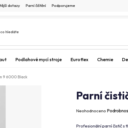
tější dotazy
Parní čištění
Podporujeme
 aut
Podlahové mycí stroje
Euroflex
Chemie
De
am 9 6000 Black
Parní čist
Průměrné
Podrobnos
Neohodnoceno
hodnocení
produktu
Profesionální parní čistič 