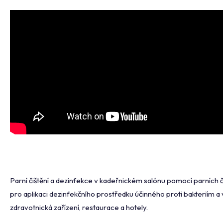
Parní čištění a dezinfekce v kadeřnickém salónu pomocí parních 
pro aplikaci dezinfekčního prostředku účinného proti bakteriím a 
zdravotnická zařízení, restaurace a hotely.