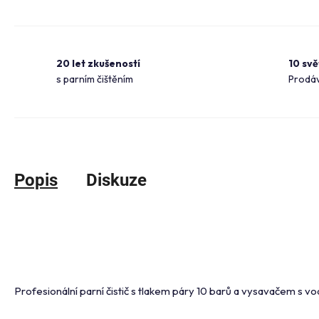
20 let zkušeností
10 sv
s parním čištěním
Prodáv
Popis
Diskuze
Profesionální parní čistič s tlakem páry 10 barů a vysavačem s v