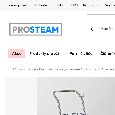
Přejít
Jak nakupovat
Obchodní podmínky
GDPR
Reference
Nejčas
na
obsah
Akce
Produkty dle užití
Parní čističe
Čištění
Domů
/
Parní čističe
/
Parní čističe s vysavačem
/
Parní čistič Proste