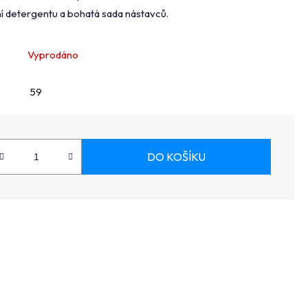
í detergentu a bohatá sada nástavců.
Vyprodáno
59
DO KOŠÍKU