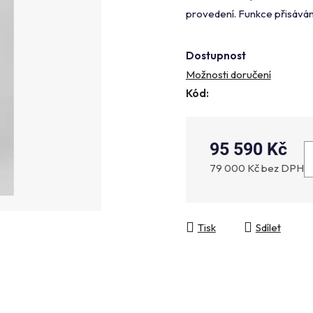
je
provedení. Funkce přisáván
0,0
z
Dostupnost
5
Možnosti doručení
hvězdiček.
Kód:
95 590 Kč
79 000 Kč bez DPH
Měrná cena:
Tisk
Sdílet