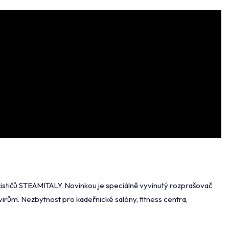
čističů STEAMITALY. Novinkou je speciálně vyvinutý rozprašovač
virům. Nezbytnost pro kadeřnické salóny, fitness centra,