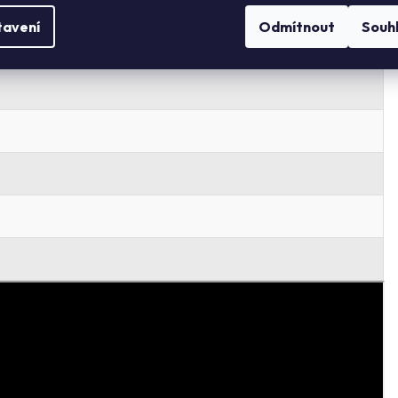
tavení
Odmítnout
Souh