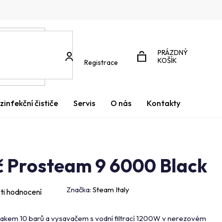
PRÁZDNÝ
NÁKUPNÍ
KOŠÍK
Registrace
KOŠÍK
zinfekční čističe
Servis
O nás
Kontakty
ič Prosteam 9 6000 Black
Značka:
Steam Italy
ti hodnocení
s tlakem 10 barů a vysavačem s vodní filtrací 1200W v nerezovém