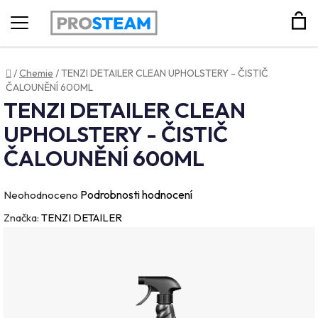
Hledat
Domů
/
Chemie
/
TENZI DETAILER CLEAN UPHOLSTERY - ČISTIČ
ČALOUNĚNÍ 600ML
TENZI DETAILER CLEAN
UPHOLSTERY - ČISTIČ
ČALOUNĚNÍ 600ML
Průměrné
Podrobnosti hodnocení
Neohodnoceno
hodnocení
Značka:
TENZI DETAILER
produktu
je
0,0
z
5