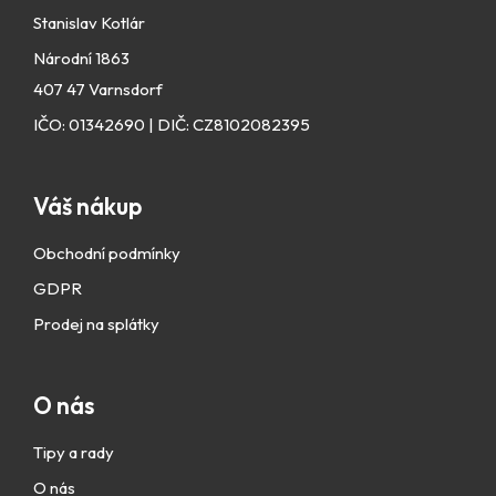
Stanislav Kotlár
Národní 1863
407 47 Varnsdorf
IČO: 01342690 | DIČ: CZ8102082395
Váš nákup
Obchodní podmínky
GDPR
Prodej na splátky
O nás
Tipy a rady
O nás