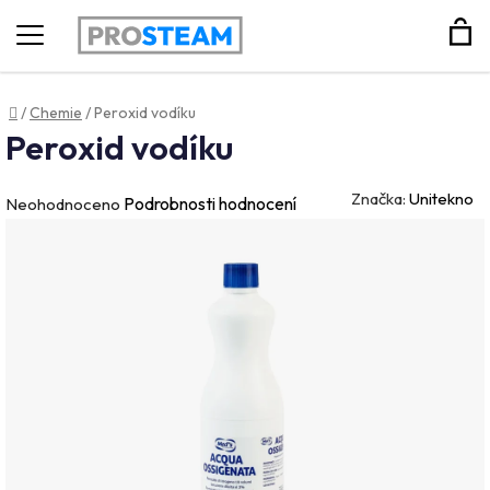
Hledat
Domů
/
Chemie
/
Peroxid vodíku
Peroxid vodíku
Značka:
Unitekno
Průměrné
Podrobnosti hodnocení
Neohodnoceno
hodnocení
produktu
je
0,0
z
5
hvězdiček.