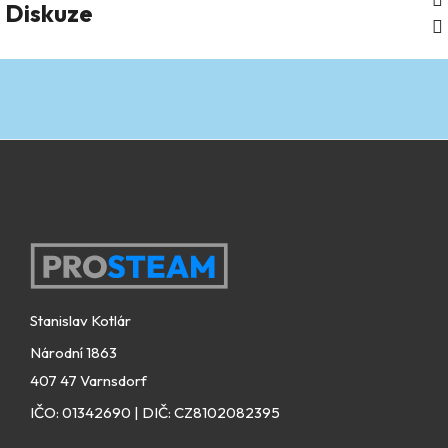
Diskuze
Zápatí
Stanislav Kotlár
Národní 1863
407 47 Varnsdorf
IČO: 01342690 | DIČ: CZ8102082395