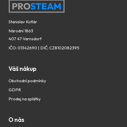
Zápatí
Stanislav Kotlár
Národní 1863
407 47 Varnsdorf
IČO: 01342690 | DIČ: CZ8102082395
Váš nákup
Obchodní podmínky
GDPR
Prodej na splátky
O nás